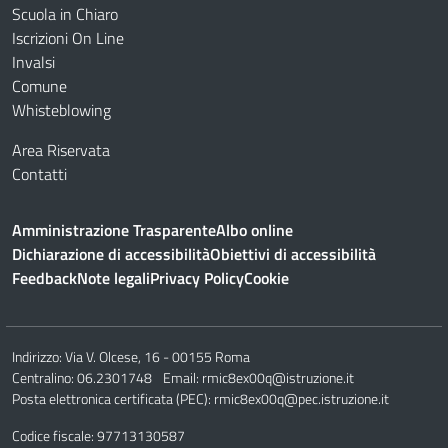
Scuola in Chiaro
Iscrizioni On Line
Invalsi
Comune
Whisteblowing
Area Riservata
Contatti
Amministrazione Trasparente
Albo online
Dichiarazione di accessibilità
Obiettivi di accessibilità
Feedback
Note legali
Privacy Policy
Cookie
Indirizzo:
Via V. Olcese, 16 - 00155 Roma
Centralino:
06.2301748
Email:
rmic8ex00q@istruzione.it
Posta elettronica certificata (PEC):
rmic8ex00q@pec.istruzione.it
Codice fiscale: 97713130587