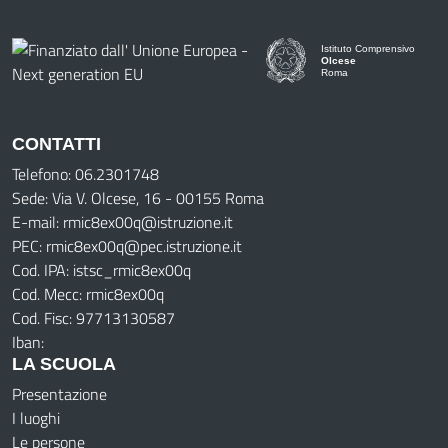
Istituto Comprensivo
Olcese
Roma
CONTATTI
Telefono: 06.2301748
Sede: Via V. Olcese, 16 - 00155 Roma
E-mail: rmic8ex00q@istruzione.it
PEC: rmic8ex00q@pec.istruzione.it
Cod. IPA: istsc_rmic8ex00q
Cod. Mecc: rmic8ex00q
Cod. Fisc: 97713130587
Iban:
LA SCUOLA
Presentazione
I luoghi
Le persone