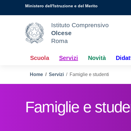
Vai ai contenuti
Vai al menu di navigazione
Vai al footer
Ministero dell'Istruzione e del Merito
Istituto Comprensivo
Olcese
Roma
Scuola
Servizi
Novità
Didat
Home
Servizi
Famiglie e studenti
Famiglie e stude