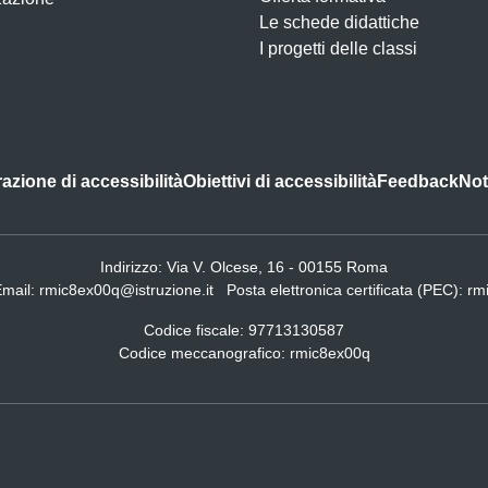
Le schede didattiche
I progetti delle classi
azione di accessibilità
Obiettivi di accessibilità
Feedback
Not
Indirizzo:
Via V. Olcese, 16 - 00155 Roma
Email:
rmic8ex00q@istruzione.it
Posta elettronica certificata (PEC):
rm
Codice fiscale: 97713130587
Codice meccanografico:
rmic8ex00q