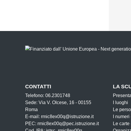
CONTATTI
LA SC
Telefono: 06.2301748
Present
Sede: Via V. Olcese, 16 - 00155
I luoghi
Roma
Le pers
E-mail: rmic8ex00q@istruzione.it
I numeri
PEC: rmic8ex00q@pec.istruzione.it
Le carte
Cod. IPA: istsc_rmic8ex00q
Organiz