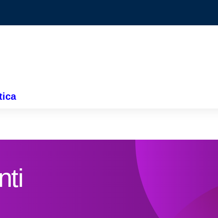
tica
nti