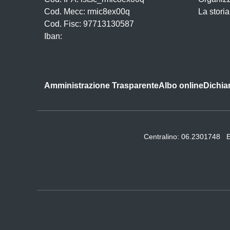
Cod. Mecc: rmic8ex00q
La storia
Cod. Fisc: 97713130587
Iban:
Amministrazione Trasparente
Albo online
Dichiar
Centralino:
06.2301748