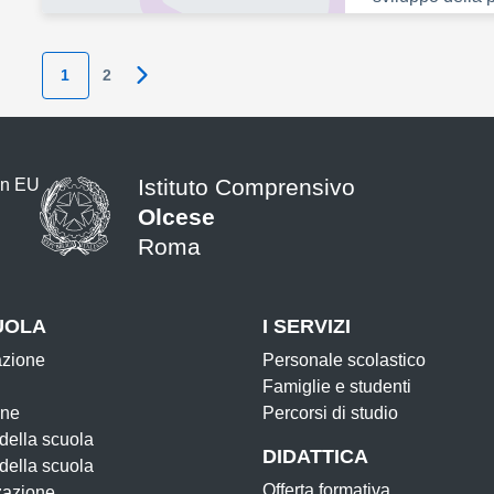
1
2
Pagina successiva
Istituto Comprensivo
Olcese
Roma
UOLA
I SERVIZI
azione
Personale scolastico
Famiglie e studenti
one
Percorsi di studio
 della scuola
DIDATTICA
 della scuola
Offerta formativa
zazione