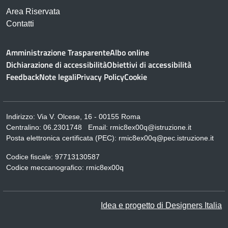
Area Riservata
Contatti
Amministrazione Trasparente
Albo online
Dichiarazione di accessibilità
Obiettivi di accessibilità
Feedback
Note legali
Privacy Policy
Cookie
Indirizzo:
Via V. Olcese, 16 - 00155 Roma
Centralino:
06.2301748
Email:
rmic8ex00q@istruzione.it
Posta elettronica certificata (PEC):
rmic8ex00q@pec.istruzione.it
Codice fiscale: 97713130587
Codice meccanografico:
rmic8ex00q
Idea e progetto di Designers Italia