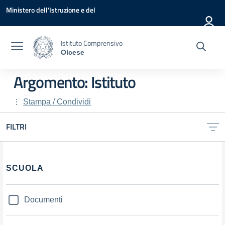
Vai ai contenuti
Vai al menu di navigazione
Vai al footer
Ministero dell'Istruzione e del
Merito
Istituto Comprensivo
Olcese
Argomento: Istituto
Stampa / Condividi
FILTRI
SCUOLA
Documenti