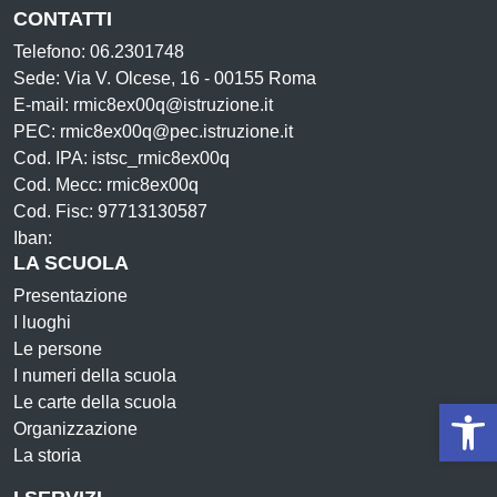
CONTATTI
Telefono: 06.2301748
Sede: Via V. Olcese, 16 - 00155 Roma
E-mail: rmic8ex00q@istruzione.it
PEC: rmic8ex00q@pec.istruzione.it
Cod. IPA: istsc_rmic8ex00q
Cod. Mecc: rmic8ex00q
Cod. Fisc: 97713130587
Iban:
LA SCUOLA
Presentazione
I luoghi
Le persone
I numeri della scuola
Le carte della scuola
Op
Organizzazione
La storia