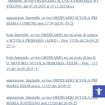
_Interpello_avviso ORDINARIO SCUOLA PRIMARIA SO
STEGNO. dal 03.10.2025 al 15.11.2025docx
annotazione_Interpello_avviso ORDINARIO SCUOLA PRI
MARIA COMUNE prot.11739 del 01-10-25
Esito Interpello_avviso ORDINARIO per un posto di sostegn
o SCUOLA PRIMARIA (ADEE) – Prot. 11526 del 26-09-20
25 (1)
Esito Interpello_avviso ORDINARIO per un posto di tipo E
D. MOTORIA SCUOLA PRIMARIA (EEEM) – Prot. _115
25 del 26.09.2025 (1)
annotazione_Interpello_avviso ORDINARIO SCUOLA PRI
Op
MARIA EEEM prot.n. 11525 del 26-09-25
annotazione_Interpello_avviso ORDINARIO SCUOLA PRI
MARIA SOSTEGNO prot.11526 del 26-09-25