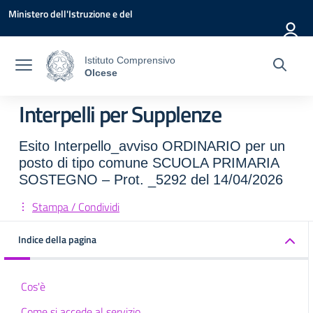
Vai ai contenuti
Vai al menu di navigazione
Vai al footer
Ministero dell'Istruzione e del
Merito
Istituto Comprensivo
Olcese
Interpelli per Supplenze
Esito Interpello_avviso ORDINARIO per un
posto di tipo comune SCUOLA PRIMARIA
SOSTEGNO – Prot. _5292 del 14/04/2026
Stampa / Condividi
Indice della pagina
Cos'è
Come si accede al servizio