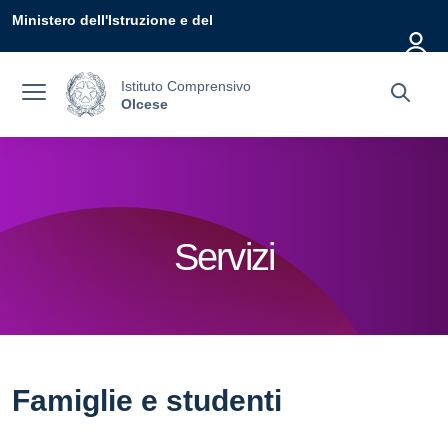
Vai ai contenuti
Vai al menu di navigazione
Vai al footer
Ministero dell'Istruzione e del
Merito
Istituto Comprensivo
Olcese
Servizi
Famiglie e studenti