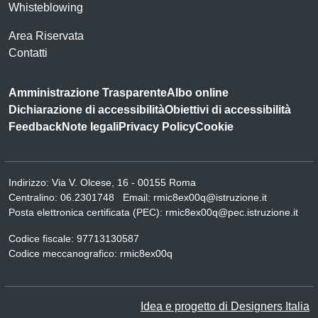
Whisteblowing
Area Riservata
Contatti
Amministrazione Trasparente
Albo online
Dichiarazione di accessibilità
Obiettivi di accessibilità
Feedback
Note legali
Privacy Policy
Cookie
Indirizzo:
Via V. Olcese, 16 - 00155 Roma
Centralino:
06.2301748
Email:
rmic8ex00q@istruzione.it
Posta elettronica certificata (PEC):
rmic8ex00q@pec.istruzione.it
Codice fiscale: 97713130587
Codice meccanografico:
rmic8ex00q
Idea e progetto di Designers Italia