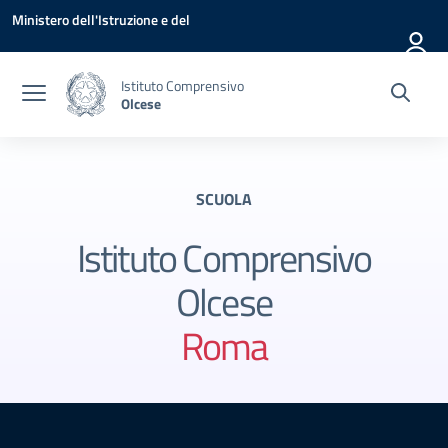
Vai ai contenuti
Vai al menu di navigazione
Vai al footer
Ministero dell'Istruzione e del
Merito
Istituto Comprensivo
Olcese
SCUOLA
Istituto Comprensivo
Olcese
Roma