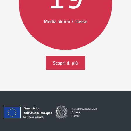
Media alunni / classe
Scopri di più
Istituto Comprensivo
Olcese
Roma