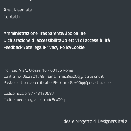
Area Riservata
Contatti
Amministrazione Trasparente
Albo online
Dichiarazione di accessibilità
Obiettivi di accessibilità
Feedback
Note legali
Privacy Policy
Cookie
Indirizzo:
Via V. Olcese, 16 - 00155 Roma
Centralino:
06.2301748
Email:
rmic8ex00q@istruzione.it
Posta elettronica certificata (PEC):
rmic8ex00q@pec.istruzione.it
Codice fiscale: 97713130587
Codice meccanografico:
rmic8ex00q
Idea e progetto di Designers Italia