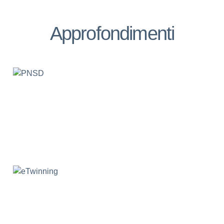
Approfondimenti
eTwinning
Trinity