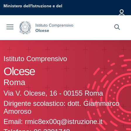
Vai ai contenuti
Vai al menu di navigazione
Vai al footer
Ministero dell'Istruzione e del
Merito
Istituto Comprensivo
Olcese
Istituto Comprensivo
Olcese
Roma
Via V. Olcese, 16 - 00155 Roma
Dirigente scolastico: dott. Giammarco
Amoroso
Email: rmic8ex00q@istruzione.it