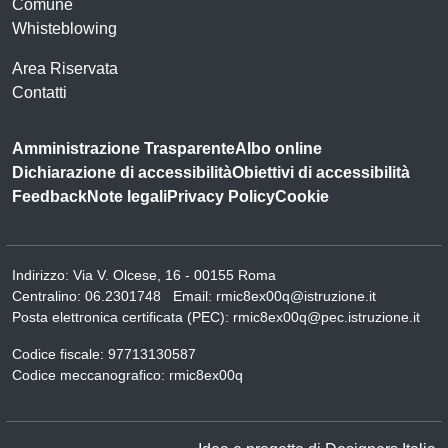
Comune
Whisteblowing
Area Riservata
Contatti
Amministrazione Trasparente
Albo online
Dichiarazione di accessibilità
Obiettivi di accessibilità
Feedback
Note legali
Privacy Policy
Cookie
Indirizzo:
Via V. Olcese, 16 - 00155 Roma
Centralino:
06.2301748
Email:
rmic8ex00q@istruzione.it
Posta elettronica certificata (PEC):
rmic8ex00q@pec.istruzione.it
Codice fiscale: 97713130587
Codice meccanografico:
rmic8ex00q