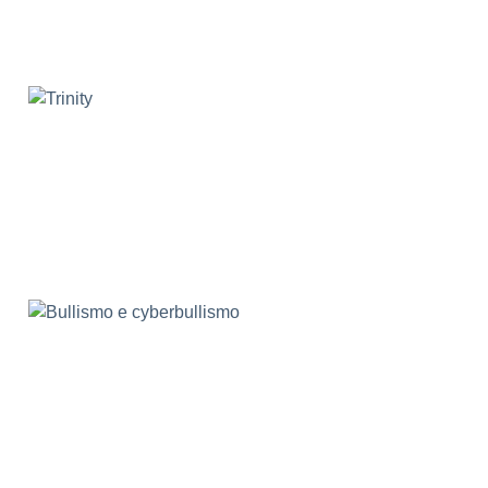
Bullismo e cyberbullismo
Classeviva
CineOLCESE