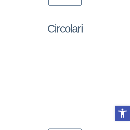
Circolari
Op