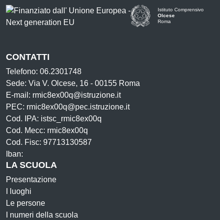
Istituto Comprensivo
Olcese
Roma
CONTATTI
Telefono: 06.2301748
Sede: Via V. Olcese, 16 - 00155 Roma
E-mail: rmic8ex00q@istruzione.it
PEC: rmic8ex00q@pec.istruzione.it
Cod. IPA: istsc_rmic8ex00q
Cod. Mecc: rmic8ex00q
Cod. Fisc: 97713130587
Iban:
LA SCUOLA
Presentazione
I luoghi
Le persone
I numeri della scuola