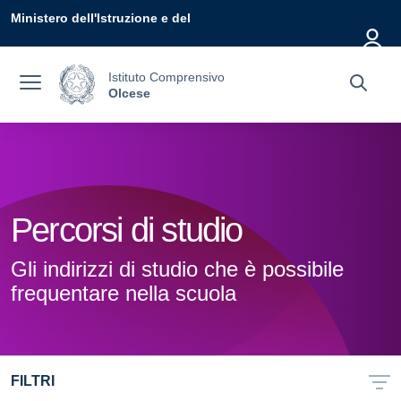
Vai ai contenuti
Vai al menu di navigazione
Vai al footer
Ministero dell'Istruzione e del
Merito
Istituto Comprensivo
Olcese
Percorsi di studio
Gli indirizzi di studio che è possibile
frequentare nella scuola
FILTRI