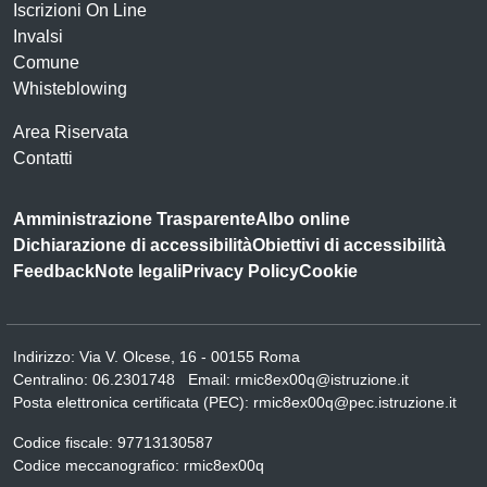
Iscrizioni On Line
Invalsi
Comune
Whisteblowing
Area Riservata
Contatti
Amministrazione Trasparente
Albo online
Dichiarazione di accessibilità
Obiettivi di accessibilità
Feedback
Note legali
Privacy Policy
Cookie
Indirizzo:
Via V. Olcese, 16 - 00155 Roma
Centralino:
06.2301748
Email:
rmic8ex00q@istruzione.it
Posta elettronica certificata (PEC):
rmic8ex00q@pec.istruzione.it
Codice fiscale: 97713130587
Codice meccanografico:
rmic8ex00q