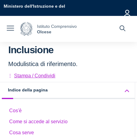
Vai ai contenuti
Vai al menu di navigazione
Vai al footer
Ministero dell'Istruzione e del
Merito
Istituto Comprensivo
Olcese
Inclusione
Modulistica di riferimento.
Stampa / Condividi
Indice della pagina
Cos'è
Come si accede al servizio
Cosa serve