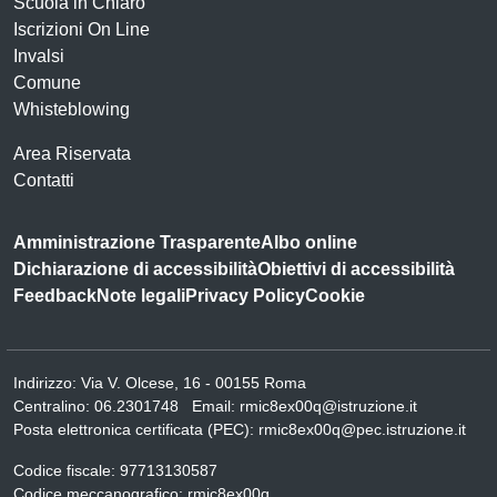
Scuola in Chiaro
Iscrizioni On Line
Invalsi
Comune
Whisteblowing
Area Riservata
Contatti
Amministrazione Trasparente
Albo online
Dichiarazione di accessibilità
Obiettivi di accessibilità
Feedback
Note legali
Privacy Policy
Cookie
Indirizzo:
Via V. Olcese, 16 - 00155 Roma
Centralino:
06.2301748
Email:
rmic8ex00q@istruzione.it
Posta elettronica certificata (PEC):
rmic8ex00q@pec.istruzione.it
Codice fiscale: 97713130587
Codice meccanografico:
rmic8ex00q