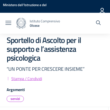
Vai ai contenuti
Vai al menu di navigazione
Vai al footer
Ministero dell'Istruzione e del
Merito
Istituto Comprensivo
Olcese
Sportello di Ascolto per il
supporto e l’assistenza
psicologica
“UN PONTE PER CRESCERE INSIEME”
Stampa / Condividi
Argomenti
servizi