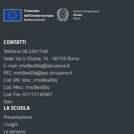
Istituto Comprensivo
Olcese
Roma
CONTATTI
Telefono: 06.2301748
Sede: Via V. Olcese, 16 - 00155 Roma
E-mail: rmic8ex00q@istruzione.it
PEC: rmic8ex00q@pec.istruzione.it
Cod. IPA: istsc_rmic8ex00q
Cod. Mecc: rmic8ex00q
Cod. Fisc: 97713130587
Iban:
LA SCUOLA
Presentazione
I luoghi
Le persone