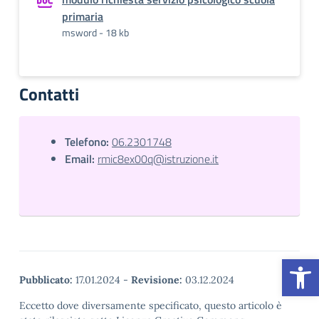
primaria
msword - 18 kb
Contatti
Telefono:
06.2301748
Email:
rmic8ex00q@istruzione.it
Op
Pubblicato:
17.01.2024
-
Revisione:
03.12.2024
Eccetto dove diversamente specificato, questo articolo è