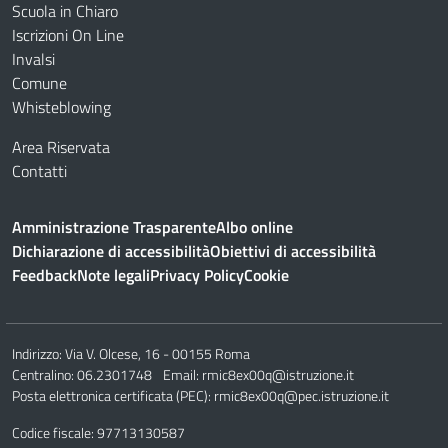
Scuola in Chiaro
Iscrizioni On Line
Invalsi
Comune
Whisteblowing
Area Riservata
Contatti
Amministrazione Trasparente
Albo online
Dichiarazione di accessibilità
Obiettivi di accessibilità
Feedback
Note legali
Privacy Policy
Cookie
Indirizzo:
Via V. Olcese, 16 - 00155 Roma
Centralino:
06.2301748
Email:
rmic8ex00q@istruzione.it
Posta elettronica certificata (PEC):
rmic8ex00q@pec.istruzione.it
Codice fiscale: 97713130587