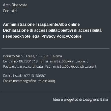
Area Riservata
Contatti
Amministrazione Trasparente
Albo online
Dichiarazione di accessibilità
Obiettivi di accessibilità
Feedback
Note legali
Privacy Policy
Cookie
Indirizzo:
Via V. Olcese, 16 - 00155 Roma
Centralino:
06.2301748
Email:
rmic8ex00q@istruzione.it
Posta elettronica certificata (PEC):
rmic8ex00q@pec.istruzione.it
Codice fiscale: 97713130587
Codice meccanografico:
rmic8ex00q
Idea e progetto di Designers Italia