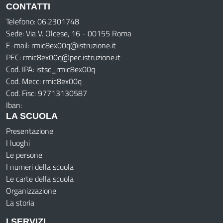
CONTATTI
Telefono: 06.2301748
Sede: Via V. Olcese, 16 - 00155 Roma
E-mail: rmic8ex00q@istruzione.it
PEC: rmic8ex00q@pec.istruzione.it
Cod. IPA: istsc_rmic8ex00q
Cod. Mecc: rmic8ex00q
Cod. Fisc: 97713130587
Iban:
LA SCUOLA
Presentazione
I luoghi
Le persone
I numeri della scuola
Le carte della scuola
Organizzazione
La storia
I SERVIZI