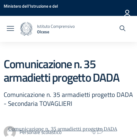
Vai ai contenuti
Vai al menu di navigazione
Vai al footer
Ministero dell'Istruzione e del
Merito
Istituto Comprensivo
Olcese
Comunicazione n. 35
armadietti progetto DADA
Comunicazione n. 35 armadietti progetto DADA
- Secondaria TOVAGLIERI
Comunicazione n. 35 armadietti progetto DADA
Personale scolastico
0