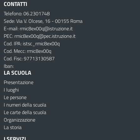
CONTATTI
Telefono: 06.2301748
Sede: Via V. Olcese, 16 - 00155 Roma
E-mail: rmic8ex00q@istruzione.it
PEC: rmic8ex00q@pec.istruzione.it
Cod. IPA: istsc_rmic8ex00q
Cod. Mecc: rmic8ex00q
Cod. Fisc: 97713130587
Iban:
LA SCUOLA
Presentazione
I luoghi
Le persone
I numeri della scuola
Le carte della scuola
Organizzazione
La storia
I SERVIZI