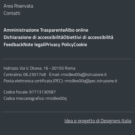
Area Riservata
Contatti
Amministrazione Trasparente
Albo online
Dichiarazione di accessibilità
Obiettivi di accessibilità
Feedback
Note legali
Privacy Policy
Cookie
Indirizzo:
Via V. Olcese, 16 - 00155 Roma
Centralino:
06.2301748
Email:
rmic8ex00q@istruzione.it
Posta elettronica certificata (PEC):
rmic8ex00q@pec.istruzione.it
Codice fiscale: 97713130587
Codice meccanografico:
rmic8ex00q
Idea e progetto di Designers Italia