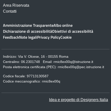
Area Riservata
Contatti
Amministrazione Trasparente
Albo online
Dichiarazione di accessibilità
Obiettivi di accessibilità
Feedback
Note legali
Privacy Policy
Cookie
Indirizzo:
Via V. Olcese, 16 - 00155 Roma
Centralino:
06.2301748
Email:
rmic8ex00q@istruzione.it
Posta elettronica certificata (PEC):
rmic8ex00q@pec.istruzione.it
Codice fiscale: 97713130587
Codice meccanografico:
rmic8ex00q
Idea e progetto di Designers Italia