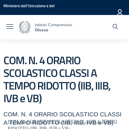
Vai ai contenuti
Vai al menu di navigazione
Vai al footer
Ministero dell'Istruzione e del
Merito
Istituto Comprensivo
Olcese
COM. N. 4 ORARIO
SCOLASTICO CLASSI A
TEMPO RIDOTTO (IIB, IIIB,
IVB e VB)
COM. N. 4 ORARIO SCOLASTICO CLASSI
COM. N. 4 ORARIO SCOLASTICO CLASSI A TEMPO
A TEMPO RIDOTTO (IIB, IIIB, IVB e VB)
RIDOTTO (IIB, IIIB, IVB e VB)