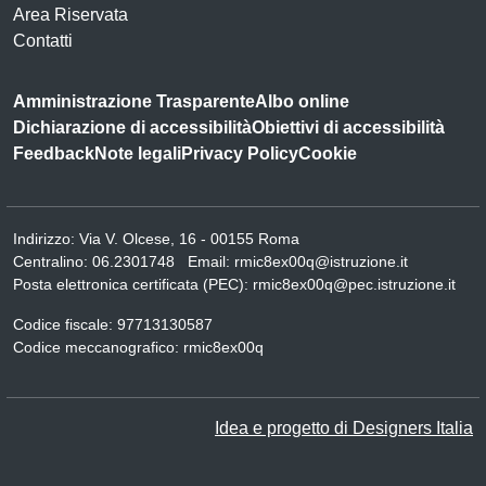
Area Riservata
Contatti
Amministrazione Trasparente
Albo online
Dichiarazione di accessibilità
Obiettivi di accessibilità
Feedback
Note legali
Privacy Policy
Cookie
Indirizzo:
Via V. Olcese, 16 - 00155 Roma
Centralino:
06.2301748
Email:
rmic8ex00q@istruzione.it
Posta elettronica certificata (PEC):
rmic8ex00q@pec.istruzione.it
Codice fiscale: 97713130587
Codice meccanografico:
rmic8ex00q
Idea e progetto di Designers Italia