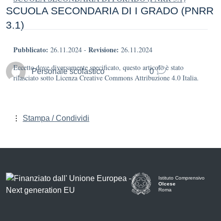
SCUOLA SECONDARIA DI I GRADO (PNRR
3.1)
Pubblicato:
Revisione:
26.11.2024
-
26.11.2024
Eccetto dove diversamente specificato, questo articolo è stato
Personale scolastico
0
rilasciato sotto Licenza Creative Commons Attribuzione 4.0 Italia.
Stampa / Condividi
Istituto Comprensivo
Olcese
Roma