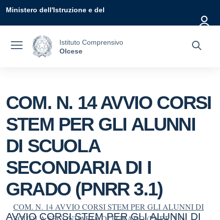
Vai ai contenuti
Vai al menu di navigazione
Vai al footer
Ministero dell'Istruzione e del
Merito
Istituto Comprensivo
Olcese
COM. N. 14 AVVIO CORSI
STEM PER GLI ALUNNI
DI SCUOLA
SECONDARIA DI I
GRADO (PNRR 3.1)
COM. N. 14 AVVIO CORSI STEM PER GLI ALUNNI DI
AVVIO CORSI STEM PER GLI ALUNNI DI
SCUOLA SECONDARIA DI I GRADO (PNRR 3.1)