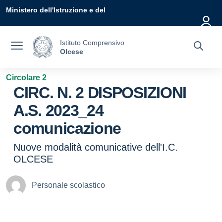
Vai ai contenuti
Vai al menu di navigazione
Vai al footer
Ministero dell'Istruzione e del
Merito
Istituto Comprensivo
Olcese
Circolare 2
CIRC. N. 2 DISPOSIZIONI
A.S. 2023_24
comunicazione
Nuove modalità comunicative dell'I.C.
OLCESE
Personale scolastico