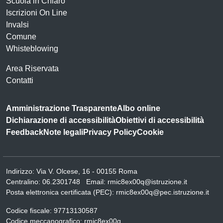
Scuola in Chiaro
Iscrizioni On Line
Invalsi
Comune
Whisteblowing
Area Riservata
Contatti
Amministrazione Trasparente
Albo online
Dichiarazione di accessibilità
Obiettivi di accessibilità
Feedback
Note legali
Privacy Policy
Cookie
Indirizzo:
Via V. Olcese, 16 - 00155 Roma
Centralino:
06.2301748
Email:
rmic8ex00q@istruzione.it
Posta elettronica certificata (PEC):
rmic8ex00q@pec.istruzione.it
Codice fiscale: 97713130587
Codice meccanografico:
rmic8ex00q