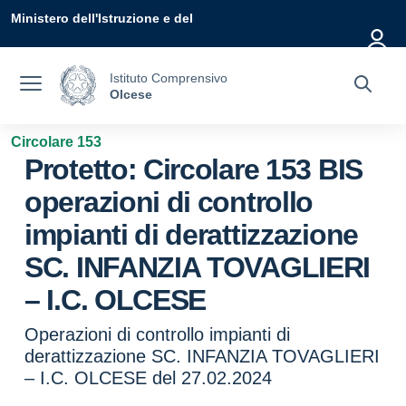
Vai ai contenuti
Vai al menu di navigazione
Vai al footer
Ministero dell'Istruzione e del
Merito
Istituto Comprensivo
Olcese
Circolare 153
Protetto: Circolare 153 BIS
operazioni di controllo
impianti di derattizzazione
SC. INFANZIA TOVAGLIERI
– I.C. OLCESE
Operazioni di controllo impianti di
derattizzazione SC. INFANZIA TOVAGLIERI
– I.C. OLCESE del 27.02.2024