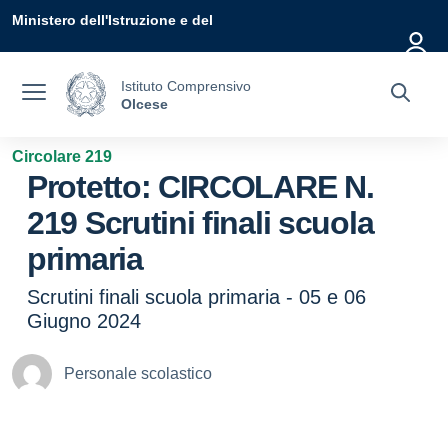
Vai ai contenuti
Vai al menu di navigazione
Vai al footer
Ministero dell'Istruzione e del
Merito
Istituto Comprensivo
Olcese
Circolare 219
Protetto: CIRCOLARE N.
219 Scrutini finali scuola
primaria
Scrutini finali scuola primaria - 05 e 06
Giugno 2024
Personale scolastico