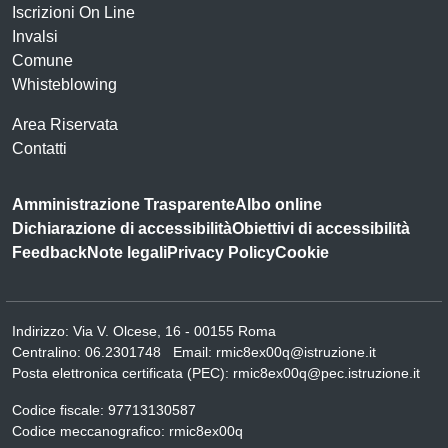
Iscrizioni On Line
Invalsi
Comune
Whisteblowing
Area Riservata
Contatti
Amministrazione Trasparente
Albo online
Dichiarazione di accessibilità
Obiettivi di accessibilità
Feedback
Note legali
Privacy Policy
Cookie
Indirizzo:
Via V. Olcese, 16 - 00155 Roma
Centralino:
06.2301748
Email:
rmic8ex00q@istruzione.it
Posta elettronica certificata (PEC):
rmic8ex00q@pec.istruzione.it
Codice fiscale: 97713130587
Codice meccanografico:
rmic8ex00q