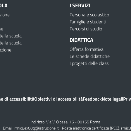
OLA
I SERVIZI
zione
Personale scolastico
Famiglie e studenti
ne
Percorsi di studio
della scuola
DIDATTICA
della scuola
Offerta formativa
azione
Le schede didattiche
I progetti delle classi
e di accessibilità
Obiettivi di accessibilità
Feedback
Note legali
Priv
Indirizzo:
Via V. Olcese, 16 - 00155 Roma
Email:
rmic8ex00q@istruzione.it
Posta elettronica certificata (PEC):
rmic8