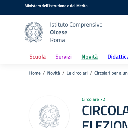
Vai ai contenuti
Vai al menu di navigazione
Vai al footer
Ministero dell'Istruzione e del Merito
Istituto Comprensivo
Olcese
Roma
Scuola
Servizi
Novità
Didattic
Home
Novità
Le circolari
Circolari per alun
Circolare 72
CIRCOLA
ELEZION