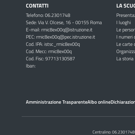
CONTATTI
LA SCU
Telefono: 06.2301748
Presenta
Sede: Via V. Olcese, 16 - 00155 Roma
I luoghi
E-mail: rmic8ex00q@istruzione.it
Le perso
PEC: rmic8ex00q@pec.istruzione.it
I numeri 
Cod. IPA: istsc_rmic8ex00q
Le carte 
Cod. Mecc: rmic8ex00q
Organizz
Cod. Fisc: 97713130587
La storia
Iban:
Amministrazione Trasparente
Albo online
Dichiarazion
Centralino:
06.2301748