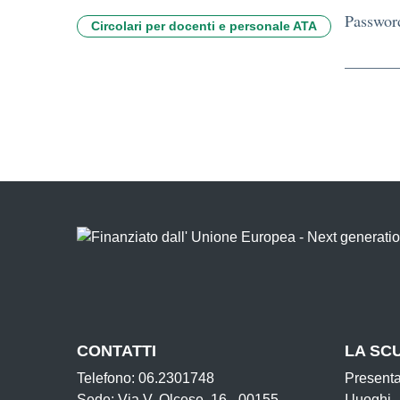
Passwor
Circolari per docenti e personale ATA
CONTATTI
LA SC
Telefono: 06.2301748
Present
Sede: Via V. Olcese, 16 - 00155
I luoghi