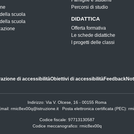
one
Percorsi di studio
 della scuola
DIDATTICA
 della scuola
Offerta formativa
zazione
Le schede didattiche
I progetti delle classi
azione di accessibilità
Obiettivi di accessibilità
Feedback
Not
Indirizzo:
Via V. Olcese, 16 - 00155 Roma
Email:
rmic8ex00q@istruzione.it
Posta elettronica certificata (PEC):
rm
Codice fiscale: 97713130587
Codice meccanografico:
rmic8ex00q