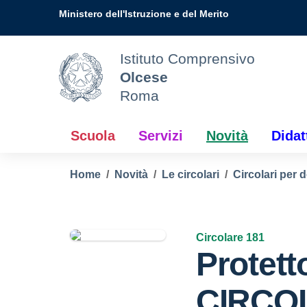
Vai ai contenuti
Vai al menu di navigazione
Vai al footer
Ministero dell'Istruzione e del Merito
Istituto Comprensivo
Olcese
Roma
Scuola
Servizi
Novità
Didat
Home
Novità
Le circolari
Circolari per 
Circolare 181
Protett
CIRCO