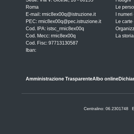
Roma
Le pers
E-mail: rmic8ex00q@istruzione.it
I numeri
PEC: rmic8ex00q@pec.istruzione.it
Le carte
Cod. IPA: istsc_rmic8ex00q
Organiz
Cod. Mecc: rmic8ex00q
La storia
Cod. Fisc: 97713130587
Iban:
Amministrazione Trasparente
Albo online
Dichiar
Centralino:
06.2301748