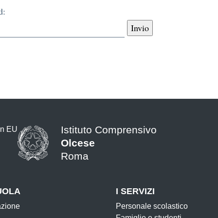
d:
Istituto Comprensivo
Olcese
Roma
UOLA
I SERVIZI
azione
Personale scolastico
Famiglie e studenti