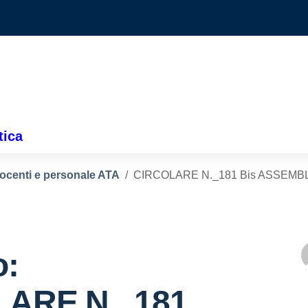
tica
docenti e personale ATA
CIRCOLARE N._181 Bis ASSEM
o:
LARE N._181