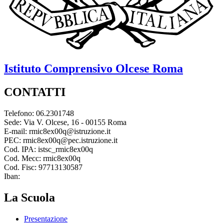
Istituto Comprensivo
Olcese
Roma
CONTATTI
Telefono: 06.2301748
Sede: Via V. Olcese, 16 - 00155 Roma
E-mail: rmic8ex00q@istruzione.it
PEC: rmic8ex00q@pec.istruzione.it
Cod. IPA: istsc_rmic8ex00q
Cod. Mecc: rmic8ex00q
Cod. Fisc: 97713130587
Iban:
La Scuola
Presentazione