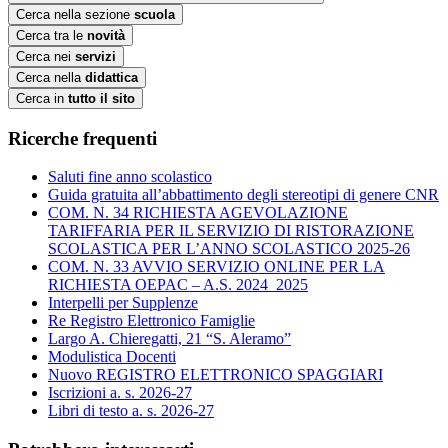
Cerca nella sezione
scuola
Cerca tra le
novità
Cerca nei
servizi
Cerca nella
didattica
Cerca in
tutto il sito
Ricerche frequenti
Saluti fine anno scolastico
Guida gratuita all’abbattimento degli stereotipi di genere CNR
COM. N. 34 RICHIESTA AGEVOLAZIONE
TARIFFARIA PER IL SERVIZIO DI RISTORAZIONE
SCOLASTICA PER L’ANNO SCOLASTICO 2025-26
COM. N. 33 AVVIO SERVIZIO ONLINE PER LA
RICHIESTA OEPAC – A.S. 2024_2025
Interpelli per Supplenze
Re Registro Elettronico Famiglie
Largo A. Chieregatti, 21 “S. Aleramo”
Modulistica Docenti
Nuovo REGISTRO ELETTRONICO SPAGGIARI
Iscrizioni a. s. 2026-27
Libri di testo a. s. 2026-27