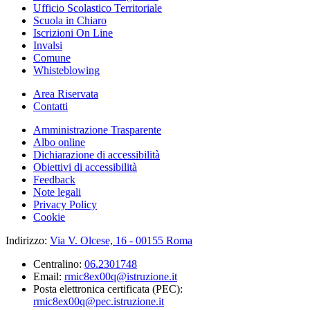
Ufficio Scolastico Territoriale
Scuola in Chiaro
Iscrizioni On Line
Invalsi
Comune
Whisteblowing
Area Riservata
Contatti
Amministrazione Trasparente
Albo online
Dichiarazione di accessibilità
Obiettivi di accessibilità
Feedback
Note legali
Privacy Policy
Cookie
Indirizzo:
Via V. Olcese, 16 - 00155 Roma
Centralino:
06.2301748
Email:
rmic8ex00q@istruzione.it
Posta elettronica certificata (PEC):
rmic8ex00q@pec.istruzione.it