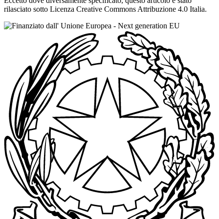
Eccetto dove diversamente specificato, questo articolo è stato
rilasciato sotto Licenza Creative Commons Attribuzione 4.0 Italia.