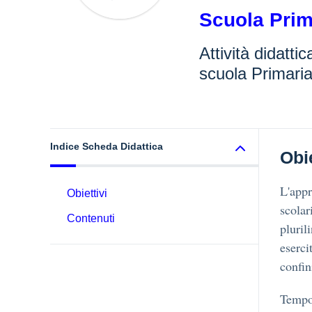
Scuola Prim
Attività didatti
scuola Primaria
Indice Scheda Didattica
Obie
L'appr
Obiettivi
scolar
Contenuti
pluril
eserci
confin
Tempo