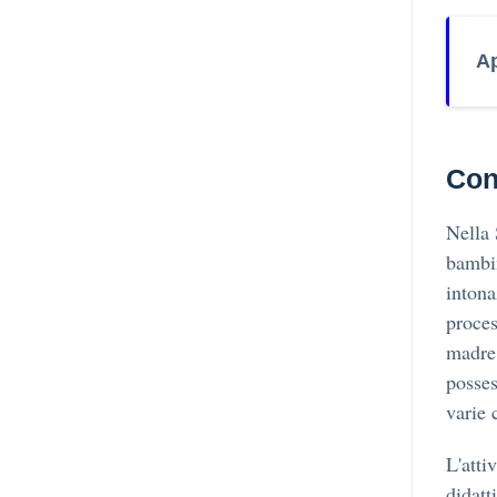
Ap
Con
Nella 
bambin
intona
proces
madre,
posses
varie 
L'atti
didatt