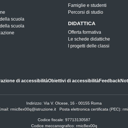
Famiglie e studenti
one
Percorsi di studio
 della scuola
DIDATTICA
 della scuola
Offerta formativa
zazione
Le schede didattiche
I progetti delle classi
azione di accessibilità
Obiettivi di accessibilità
Feedback
Not
Indirizzo:
Via V. Olcese, 16 - 00155 Roma
Email:
rmic8ex00q@istruzione.it
Posta elettronica certificata (PEC):
rm
Codice fiscale: 97713130587
Codice meccanografico:
rmic8ex00q