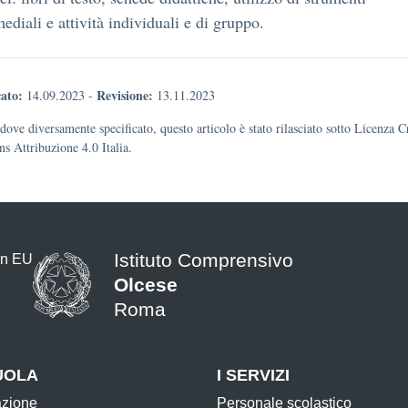
ediali e attività individuali e di gruppo.
ato:
Revisione:
14.09.2023
-
13.11.2023
dove diversamente specificato, questo articolo è stato rilasciato sotto Licenza C
 Attribuzione 4.0 Italia.
Istituto Comprensivo
Olcese
Roma
UOLA
I SERVIZI
azione
Personale scolastico