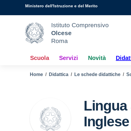
Vai ai contenuti
Vai al menu di navigazione
Vai al footer
Ministero dell'Istruzione e del Merito
Istituto Comprensivo
Olcese
Roma
Scuola
Servizi
Novità
Didat
Home
Didattica
Le schede didattiche
Sc
Lingua 
Inglese