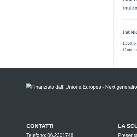
multim
Pubblic
Eccetto 
Commons
CONTATTI
LA SC
Telefono: 06.2301748
Present