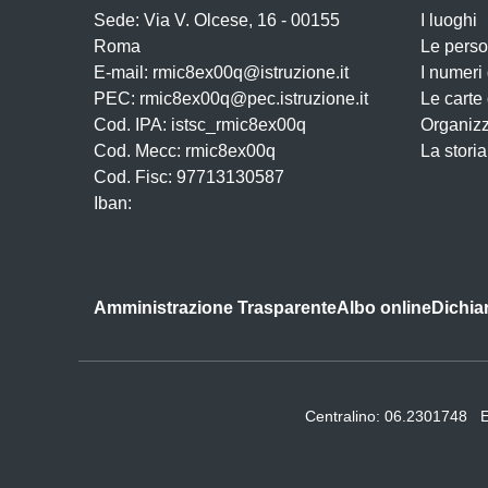
Sede: Via V. Olcese, 16 - 00155
I luoghi
Roma
Le pers
E-mail: rmic8ex00q@istruzione.it
I numeri
PEC: rmic8ex00q@pec.istruzione.it
Le carte
Cod. IPA: istsc_rmic8ex00q
Organiz
Cod. Mecc: rmic8ex00q
La storia
Cod. Fisc: 97713130587
Iban:
Amministrazione Trasparente
Albo online
Dichiar
Centralino:
06.2301748