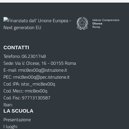
Istituto Comprensivo
Olcese
Roma
CONTATTI
Telefono: 06.2301748
Sede: Via V. Olcese, 16 - 00155 Roma
E-mail: rmic8ex00q@istruzione.it
PEC: rmic8ex00q@pec.istruzione.it
Cod. IPA: istsc_rmic8ex00q
Cod. Mecc: rmic8ex00q
Cod. Fisc: 97713130587
Iban:
LA SCUOLA
Presentazione
I luoghi