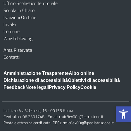
Ufficio Scolastico Territoriale
Scuola in Chiaro
Iscrizioni On Line
Invalsi
Comune
Whisteblowing
Area Riservata
Contatti
Amministrazione Trasparente
Albo online
Dichiarazione di accessibilità
Obiettivi di accessibilità
Feedback
Note legali
Privacy Policy
Cookie
Op
Indirizzo:
Via V. Olcese, 16 - 00155 Roma
Centralino:
06.2301748
Email:
rmic8ex00q@istruzione.it
Posta elettronica certificata (PEC):
rmic8ex00q@pec.istruzione.it