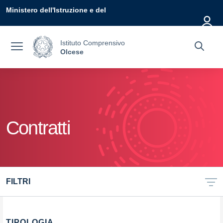
Vai ai contenuti
Vai al menu di navigazione
Vai al footer
Ministero dell'Istruzione e del
Merito
Istituto Comprensivo
Olcese
Contratti
FILTRI
TIPOLOGIA