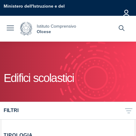
Vai ai contenuti
Vai al menu di navigazione
Vai al footer
Ministero dell'Istruzione e del
Merito
Istituto Comprensivo
Olcese
Edifici scolastici
FILTRI
TIPOLOGIA