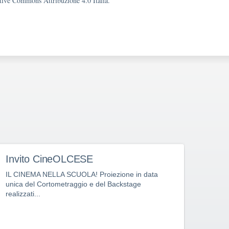
eative Commons Attribuzione 4.0 Italia.
Invito CineOLCESE
E-T
IL CINEMA NELLA SCUOLA! Proiezione in data
Docen
unica del Cortometraggio e del Backstage
Ingle
realizzati...
LINK:
SuCo