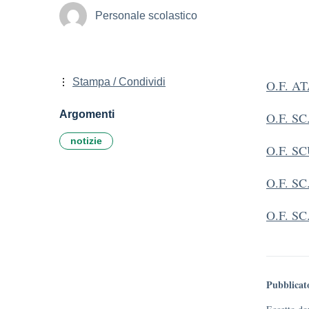
Personale scolastico
Stampa / Condividi
O.F. A
Argomenti
O.F. S
notizie
O.F. 
O.F. S
O.F. S
Pubblicat