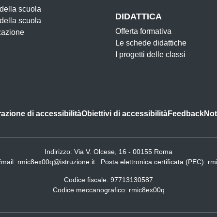
 della scuola
DIDATTICA
 della scuola
Offerta formativa
zazione
Le schede didattiche
I progetti delle classi
azione di accessibilità
Obiettivi di accessibilità
Feedback
Not
Indirizzo:
Via V. Olcese, 16 - 00155 Roma
Email:
rmic8ex00q@istruzione.it
Posta elettronica certificata (PEC):
rm
Codice fiscale: 97713130587
Codice meccanografico:
rmic8ex00q