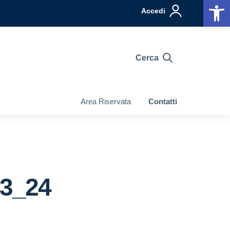
Op
Accedi
Cerca
Area Riservata
Contatti
23_24