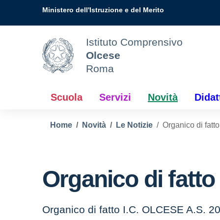
Vai ai contenuti
Vai al menu di navigazione
Vai al footer
Ministero dell'Istruzione e del Merito
Istituto Comprensivo
Olcese
Roma
Scuola
Servizi
Novità
Didat
Home
Novità
Le Notizie
Organico di fat
Organico di fatt
Organico di fatto I.C. OLCESE A.S. 