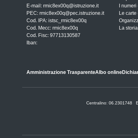
E-mail: rmic8ex00q@istruzione.it
I numeri
PEC: rmic8ex00q@pec.istruzione.it
Le carte
Cod. IPA: istsc_rmic8ex00q
Organiz
Cod. Mecc: rmic8ex00q
La storia
Cod. Fisc: 97713130587
Iban:
Amministrazione Trasparente
Albo online
Dichiar
Centralino:
06.2301748